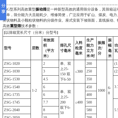
ZSG型系列高效重型
振动筛
是一种新型高效的通用筛分设备，其筛箱运
简单，筛分能力大且能耗少、维修简便，广泛应用于矿山、煤炭、电力
块状物料及小颗粒状物料的分级作业。座式安装下倾筛面，直线振动、
高效
重型筛
技术参数：
[
以筛箱宽长尺寸（分米）分型号
]
有效面
生产
振
入料
振频
积
筛孔尺
能力
幅
功
型号
层数
粒度
次
/
（平方
寸毫米
立方
毫
瓦
毫米
分
米）
米
/
时
米
ZSG-1020
2
单、双
200
(1
上25-
ZSG-1030
3
250
(2
≤300
150 双
ZSG-1530
4.5
350
下6-50
3.
ZSG-1540
6
450
6-
1-2
1000
单、双
8
ZSG-1735
6
400
上25-
ZSG-1745
7.7
200
≤400
500
双下6-
ZSG-2040
8
580
5.
50
ZSG-2050
10
700