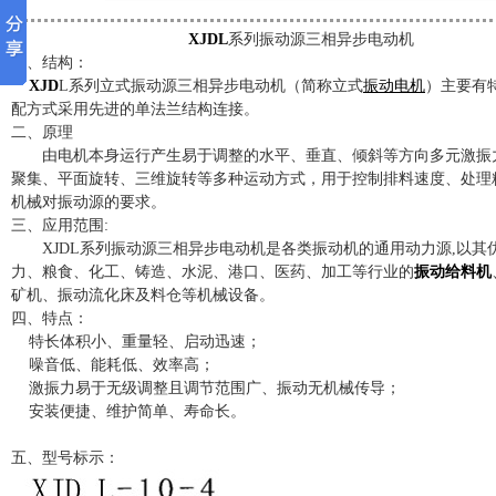
XJDL
系列振动源三相异步电动机
一、结构：
XJD
L系列立式振动源三相异步电动机（简称立式
振动电机
）主要有
配方式采用先进的单法兰结构连接。
二、原理
由电机本身运行产生易于调整的水平、垂直、倾斜等方向多元激振
聚集、平面旋转、三维旋转等多种运动方式，用于控制排料速度、处理
机械对振动源的要求。
三、应用范围:
XJDL系列振动源三相异步电动机是各类振动机的通用动力源,以其
力、粮食、化工、铸造、水泥、港口、医药、加工等行业的
振动给料机
矿机、振动流化床及料仓等机械设备。
四、特点：
特长体积小、重量轻、启动迅速；
噪音低、能耗低、效率高；
激振力易于无级调整且调节范围广、振动无机械传导；
安装便捷、维护简单、寿命长。
五、型号标示：