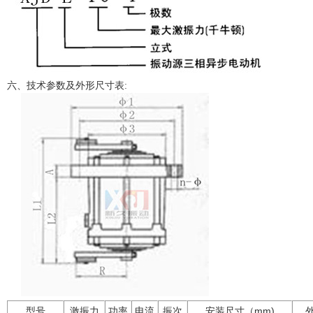
六、
技术参数及外形尺寸表:
型号
激振力
功率
电流
振次
安装尺寸（mm)