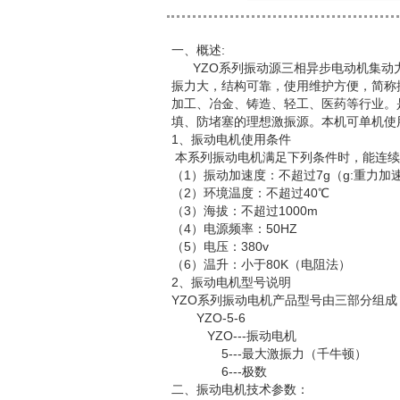
一、概述:
YZO系列振动源三相异步电动机集动
振力大，结构可靠，使用维护方便，简称
加工、冶金、铸造、轻工、医药等行业。
填、防堵塞的理想激振源。本机可单机使
1、振动电机使用条件
本系列振动电机满足下列条件时，能连续
（1）振动加速度：不超过7g（g:重力加
（2）环境温度：不超过40℃
（3）海拔：不超过1000m
（4）电源频率：50HZ
（5）电压：380v
（6）温升：小于80K（电阻法）
2、振动电机型号说明
YZO系列振动电机产品型号由三部分组
YZO-5-6
YZO---振动电机
5---最大激振力（千牛顿）
6---极数
二、振动电机技术参数：