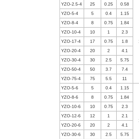
YZO-2.5-4
25
0.25
0.58
YZO-5-4
5
0.4
1.15
YZO-8-4
8
0.75
1.84
YZO-10-4
10
1
2.3
YZO-17-4
17
0.75
1.8
YZO-20-4
20
2
4.1
YZO-30-4
30
2.5
5.75
YZO-50-4
50
3.7
7.4
YZO-75-4
75
5.5
11
YZO-5-6
5
0.4
1.15
YZO-8-6
8
0.75
1.84
YZO-10-6
10
0.75
2.3
YZO-12-6
12
1
2.1
YZO-20-6
20
2
4.1
YZO-30-6
30
2.5
5.75