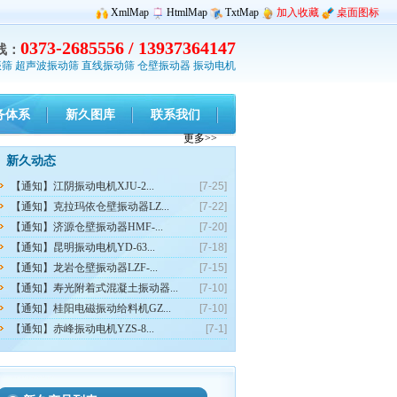
XmlMap
HtmlMap
TxtMap
加入收藏
桌面图标
0373-2685556 / 13937364147
线：
振筛
超声波振动筛
直线振动筛
仓壁振动器
振动电机
务体系
新久图库
联系我们
更多>>
新久动态
【通知】江阴振动电机XJU-2...
[7-25]
【通知】克拉玛依仓壁振动器LZ...
[7-22]
【通知】济源仓壁振动器HMF-...
[7-20]
【通知】昆明振动电机YD-63...
[7-18]
【通知】龙岩仓壁振动器LZF-...
[7-15]
【通知】寿光附着式混凝土振动器...
[7-10]
【通知】桂阳电磁振动给料机GZ...
[7-10]
【通知】赤峰振动电机YZS-8...
[7-1]