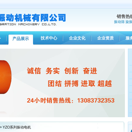
销售热
振动筛
旋
心
技术中心
企业文化
企业资质
服
产品展示
1
2
3
> YZO系列振动电机