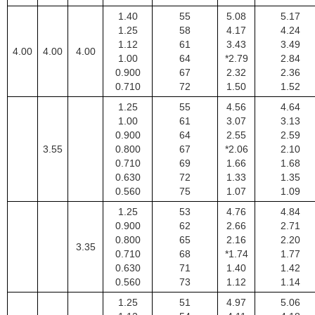
1.40
55
5.08
5.17
1.25
58
4.17
4.24
1.12
61
3.43
3.49
4.00
4.00
4.00
1.00
64
*2.79
2.84
0.900
67
2.32
2.36
0.710
72
1.50
1.52
1.25
55
4.56
4.64
1.00
61
3.07
3.13
0.900
64
2.55
2.59
3.55
0.800
67
*2.06
2.10
0.710
69
1.66
1.68
0.630
72
1.33
1.35
0.560
75
1.07
1.09
1.25
53
4.76
4.84
0.900
62
2.66
2.71
0.800
65
2.16
2.20
3.35
0.710
68
*1.74
1.77
0.630
71
1.40
1.42
0.560
73
1.12
1.14
1.25
51
4.97
5.06