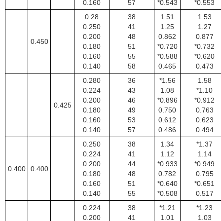
0.160
57
*0.543
*0.553
0.28
38
1.51
1.53
0.250
41
1.25
1.27
0.200
48
0.862
0.877
0.450
0.180
51
*0.720
*0.732
0.160
55
*0.588
*0.620
0.140
58
0.465
0.473
0.280
36
*1.56
1.58
0.224
43
1.08
*1.10
0.200
46
*0.896
*0.912
0.425
0.180
49
0.750
0.763
0.160
53
0.612
0.623
0.140
57
0.486
0.494
0.250
38
1.34
*1.37
0.224
41
1.12
1.14
0.200
44
*0.933
*0.949
0.400
0.400
0.180
48
0.782
0.795
0.160
51
*0.640
*0.651
0.140
55
*0.508
0.517
0.224
38
*1.21
*1.23
0.200
41
1.01
1.03