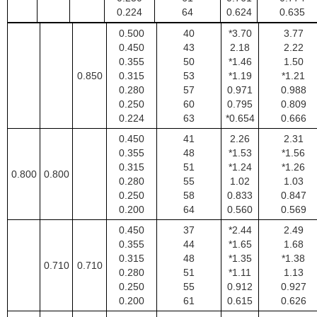
0.224
64
0.624
0.635
0.500
40
*3.70
3.77
0.450
43
2.18
2.22
0.355
50
*1.46
1.50
0.850
0.315
53
*1.19
*1.21
0.280
57
0.971
0.988
0.250
60
0.795
0.809
0.224
63
*0.654
0.666
0.450
41
2.26
2.31
0.355
48
*1.53
*1.56
0.315
51
*1.24
*1.26
0.800
0.800
0.280
55
1.02
1.03
0.250
58
0.833
0.847
0.200
64
0.560
0.569
0.450
37
*2.44
2.49
0.355
44
*1.65
1.68
0.315
48
*1.35
*1.38
0.710
0.710
0.280
51
*1.11
1.13
0.250
55
0.912
0.927
0.200
61
0.615
0.626