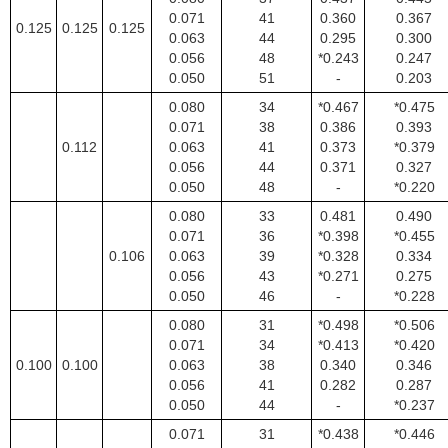
0.071
41
0.360
0.367
0.125
0.125
0.125
0.063
44
0.295
0.300
0.056
48
*0.243
0.247
0.050
51
-
0.203
0.080
34
*0.467
*0.475
0.071
38
0.386
0.393
0.112
0.063
41
0.373
*0.379
0.056
44
0.371
0.327
0.050
48
-
*0.220
0.080
33
0.481
0.490
0.071
36
*0.398
*0.455
0.106
0.063
39
*0.328
0.334
0.056
43
*0.271
0.275
0.050
46
-
*0.228
0.080
31
*0.498
*0.506
0.071
34
*0.413
*0.420
0.100
0.100
0.063
38
0.340
0.346
0.056
41
0.282
0.287
0.050
44
-
*0.237
0.071
31
*0.438
*0.446