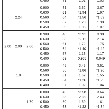
0.450
71
1.01
1.03
0.900
51
3.62
3.67
0.630
61
*1.94
1.97
2.24
0.560
64
*1.56
*1.59
0.500
67
1.28
1.30
0.450
69
1.05
1.07
0.900
48
*3.91
3.98
0.630
58
*2.11
2.14
0.560
61
1.72
1.75
2.00
2.00
2.00
0.500
64
*1.40
*1.42
0.450
67
1.15
1.17
0.400
69
0.933
0.949
0.800
48
3.45
3.51
0.560
58
*1.86
*1.90
1.8
0.500
61
1.52
1.55
0.450
64
*1.26
*1.29
0.400
67
1.02
1.04
0.800
46
*3.58
3.64
0.630
53
2.38
2.43
1.70
0.500
60
1.59
1.61
0.450
63
*1.32
*1.34