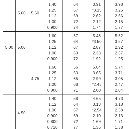
1.40
64
3.91
3.98
1.25
67
*3.19
3.25
5.60
5.60
1.12
69
2.62
2.66
1.00
72
2.12
2.15
0.900
74
1.74
1.77
1.60
57
5.43
5.52
1.25
64
*3.50
3.57
5.00
5.00
1.12
67
2.87
2.92
1.00
69
2.33
2.37
0.900
72
1.92
1.95
1.60
56
5.64
5.74
1.25
63
3.65
3.71
4.75
1.12
65
2.99
3.05
1.00
68
*2.43
2.47
0.900
71
2.00
2.04
1.40
58
4.65
4.73
1.12
64
3.13
3.18
1.00
67
*2.54
2.58
4.50
0.900
69
2.10
2.13
0.800
72
1.69
1.71
0.710
77
1.35
1.38