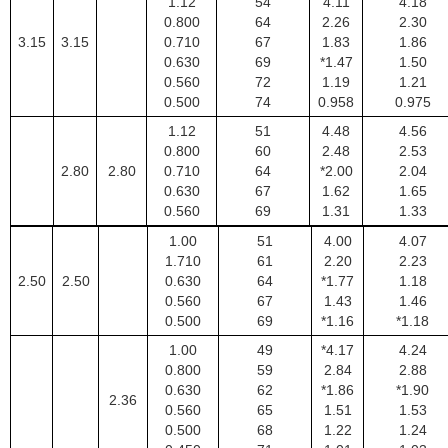
1.12
54
4.11
4.18
0.800
64
2.26
2.30
3.15
3.15
0.710
67
1.83
1.86
0.630
69
*1.47
1.50
0.560
72
1.19
1.21
0.500
74
0.958
0.975
1.12
51
4.48
4.56
0.800
60
2.48
2.53
2.80
2.80
0.710
64
*2.00
2.04
0.630
67
1.62
1.65
0.560
69
1.31
1.33
1.00
51
4.00
4.07
1.710
61
2.20
2.23
2.50
2.50
0.630
64
*1.77
1.18
0.560
67
1.43
1.46
0.500
69
*1.16
*1.18
1.00
49
*4.17
4.24
0.800
59
2.84
2.88
0.630
62
*1.86
*1.90
2.36
0.560
65
1.51
1.53
0.500
68
1.22
1.24