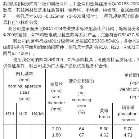
其编织结构形式有平纹和斜纹两种，工业网用金属丝按照Q/90183-2
数表，其丝网材质选用优质黄铜、锡青铜、不锈钢、纯镍等。金属丝编织方孔
列 ；筛孔尺寸6.00 ~0.025mm（3~500目/英寸），网孔规格见详细
磨料行业标准分级
我公司是全面按照ISO/TC24专业技术标准配套生产筛网，颗粒筛
Ф200试验筛、Ф75精密电成型检查筛等系列产品，完全符合GB2477-83
我公司的磨料行业标准分级筛网 是按照GB5330-85标准，并参照采用IS
编织结构有平纹和斜纹编织两种，筛孔尺寸系列有R10、R20、R40/3三种 
网号5#-400#）。
使用我公司的筛网和Ф200、Ф75套筛检具，可使磨料品质优化，
供保证条件，我公司愿为广大客户提供优质服务和合作。
网孔基本
单位面
(mm)
筛分面积百分
(kg/
金属丝
nominal aperture
率
wenht of 
(mm)
sizes
（％）
wire
(kg.
(mm)
screening
diameter
area
锡青铜
(mm)
黄铜
(%)
R10
R20
R40/3
phosphor-
brass
bronze
2.00
64
5.60
5.70
1.80
67
4.62
4.71