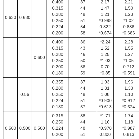
0.400
37
2.17
2.21
0.315
44
1.47
1.50
0.280
48
1.21
1.23
0.630
0.630
0.250
51
*0.998
*1.02
0.224
54
0.822
0.836
0.200
58
*0.674
*0.686
0.400
36
*2.24
2.28
0.315
43
1.52
1.55
0.280
46
1.25
1.27
0.600
0.250
50
*1.03
*1.05
0.200
56
0.70
0.712
0.180
59
*0.85
*0.591
0.355
37
1.93
1.96
0.280
44
1.31
1.33
0.56
0.250
48
1.08
1.10
0.224
51
*0.900
*0.912
0.180
57
*0.613
*0.624
0.315
38
*1.71
1.74
0.250
44
1.16
1.18
0.500
0.500
0.500
0.224
48
*0.970
*0.987
0.200
51
0.800
0.813