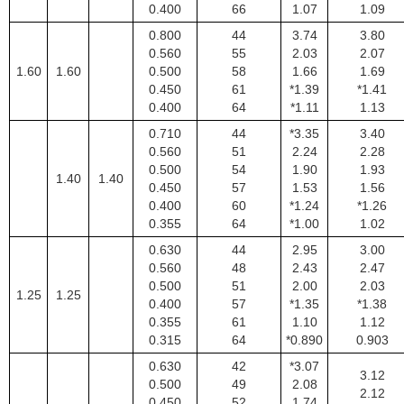
0.400
66
1.07
1.09
0.800
44
3.74
3.80
0.560
55
2.03
2.07
1.60
1.60
0.500
58
1.66
1.69
0.450
61
*1.39
*1.41
0.400
64
*1.11
1.13
0.710
44
*3.35
3.40
0.560
51
2.24
2.28
0.500
54
1.90
1.93
1.40
1.40
0.450
57
1.53
1.56
0.400
60
*1.24
*1.26
0.355
64
*1.00
1.02
0.630
44
2.95
3.00
0.560
48
2.43
2.47
0.500
51
2.00
2.03
1.25
1.25
0.400
57
*1.35
*1.38
0.355
61
1.10
1.12
0.315
64
*0.890
0.903
0.630
42
*3.07
3.12
0.500
49
2.08
2.12
0.450
52
1.74