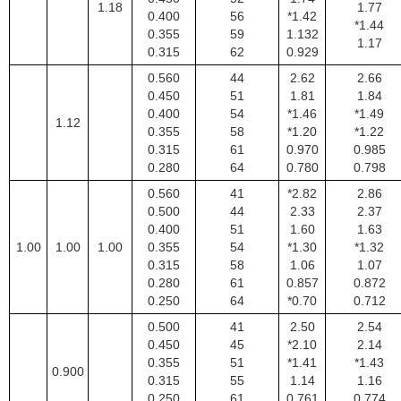
1.18
1.77
0.400
56
*1.42
*1.44
0.355
59
1.132
1.17
0.315
62
0.929
0.560
44
2.62
2.66
0.450
51
1.81
1.84
0.400
54
*1.46
*1.49
1.12
0.355
58
*1.20
*1.22
0.315
61
0.970
0.985
0.280
64
0.780
0.798
0.560
41
*2.82
2.86
0.500
44
2.33
2.37
0.400
51
1.60
1.63
1.00
1.00
1.00
0.355
54
*1.30
*1.32
0.315
58
1.06
1.07
0.280
61
0.857
0.872
0.250
64
*0.70
0.712
0.500
41
2.50
2.54
0.450
45
*2.10
2.14
0.355
51
*1.41
*1.43
0.900
0.315
55
1.14
1.16
0.250
61
0.761
0.774