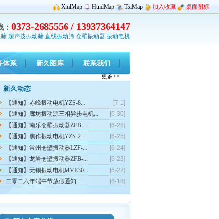
XmlMap
HtmlMap
TxtMap
加入收藏
桌面图标
0373-2685556 / 13937364147
线：
振筛
超声波振动筛
直线振动筛
仓壁振动器
振动电机
务体系
新久图库
联系我们
更多>>
新久动态
【通知】赤峰振动电机YZS-8...
[7-1]
【通知】廊坊振动源三相异步电机...
[6-30]
【通知】南乐仓壁振动器ZFB-...
[6-26]
【通知】焦作振动电机YZS-2...
[6-25]
【通知】常州仓壁振动器LZF-...
[6-24]
【通知】龙岩仓壁振动器ZFB-...
[6-23]
【通知】无锡振动电机MVE30...
[6-22]
二零二六年端午节放假通知...
[6-18]