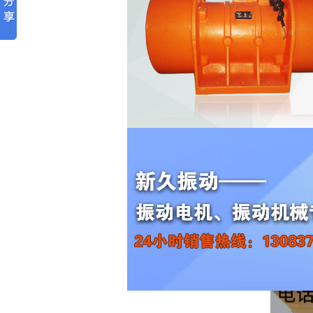
【通知】廊坊振动源三相异步
作者：
xjzdj
廊坊董经理：
您好!
贵公司订购的1台新久牌
T-2-
XJD
以及其它费用已付清，预计三日左右能到
电机使用维护说明书。