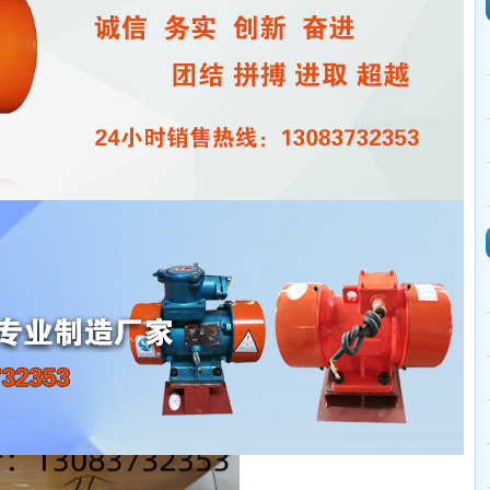
电机XJDT-2-2型(1台)已发出，请董经理
查收
x
发表于：
2026/6/30
点击：
188
次
2型振动源三相异步电机，已通过中通物流发出。运费、送货费、保价费
达。请保持手机畅通，注意查收。使用前请详细阅读振动源三相异步