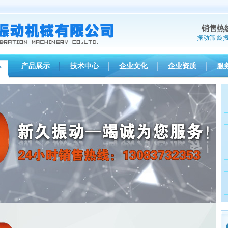
销售热
振动筛
旋
产品展示
技术中心
企业文化
企业资质
服
心
> 【通知】廊坊振动源三相异步电机XJDT-2-2型(1台)已发出，请董经理查收