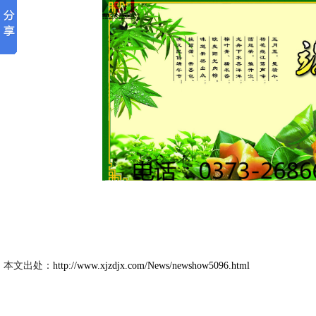
新久市
2026-6
本文出处：
http://www.xjzdjx.com/News/newshow5096.html