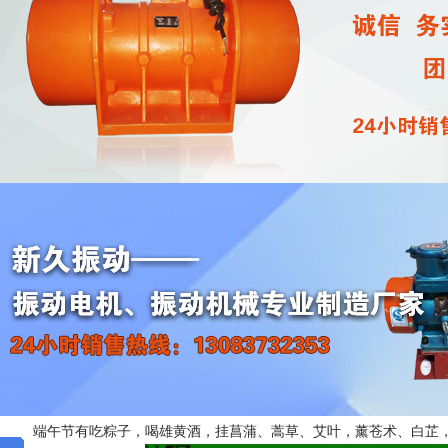
二零二六年端午节放假
作者：
xjzdjx
发表于：
2026/6/18
点击
尊敬的客户：
您好！
端午节来了，新乡市新久振动机械有限公司全体员工送您及家人一份粽子
“粽”是喜悦，“粽”是好运，“粽”是成功，“粽”是幸福，“粽”是美好。
端午节期间，新久公司放假3天，时间：6月19日-6月21日，放假
我们特别安排了值班，大家如有问题请拨打客服电话：0373-2686661
备注：端午节（Dragon Boat Festival）为每年农历五月初五，又
国国家法定节假日之一，已并被列入世界非物质文化遗产名录。
端午节与春节、清明节、中秋节并称为中国汉族的四大传统节日。自
日活动。自2008年起，端午节被列为国家法定节假日。2006年5月，
产名录；2009年9月，联合国教科文组织正式审议并批准中国端午节列
入选世界非遗的节日。
端午节有吃粽子，喝雄黄酒，挂菖蒲、蒿草、艾叶，薰苍术、白芷，