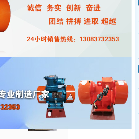
LZF-8型等(82台)已发，请季经理查收
x
发表于：
2026/5/15
点击：
199
次
、40台HBW-10-2型仓壁
、2台HMFE-12型仓壁振动
壁振动器
振动器
皋市。运费、送货费、保价费以及其它费用已付清。预计四日左右到
请详细阅读振动器及
使用维护说明书。
振动电机