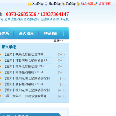
XmlMap
HtmlMap
TxtMap
加入收藏
桌面图标
0373-2685556 / 13937364147
线：
振筛
超声波振动筛
直线振动筛
仓壁振动器
振动电机
务体系
新久图库
联系我们
更多>>
新久动态
【通知】鹤岗仓壁振动器ZFB-...
[5-17]
【通知】沛县防爆仓壁振动器XJ...
[5-16]
【通知】如皋仓壁振动器LZF-...
[5-15]
【通知】即墨振动电机YZU-1...
[5-13]
【通知】桂阳电磁仓壁振动器控制...
[5-9]
【通知】新乡振动电机YZU-1...
[5-5]
【通知】桂阳电磁仓壁振动器控制...
[4-30]
二零二六年五一劳动节放假通知...
[4-30]