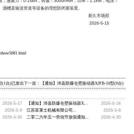
，激振力：0-15kN，转速：3000r/min，功率：1.1kW，电压：
料斗、溜槽及输送管道等设备的理想防闭塞装置。
市场部
6-5-15
wshow5081.html
下一篇：
2型(1台)已发出，请黄经理查收
【通知】沛县防爆仓壁振动器XJFB-10型(9台)已
2026-5-17
2026-5-16
【通知】沛县防爆仓壁振动器X...
2026-5-9
2026-5-8
江苏富莱士机械有限公司...
2026-4-30
2026-4-30
二零二六年五一劳动节放假通知...