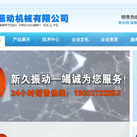
销售热
振动筛
旋
产品展示
技术中心
企业文化
企业资质
服
心
> 【通知】如皋仓壁振动器LZF-8型等(82台)已发，请季经理查收