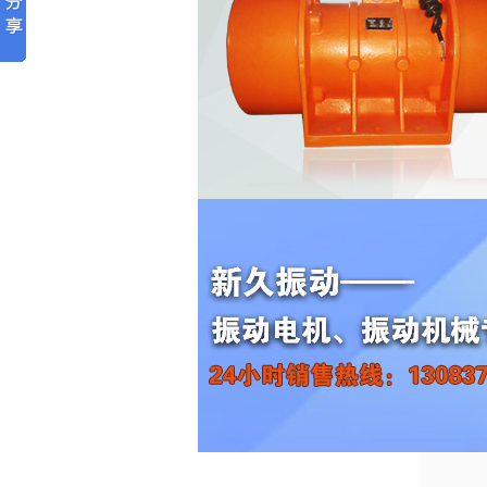
【通知】如皋仓壁振动器
作者：
xjzdj
如皋季经理：
您好!
贵公司订购的40台新久牌
-8型
LZF
仓
器，合计82台，已通过韵达物流发往如
达，请保持手机畅通，注意查收。使用前