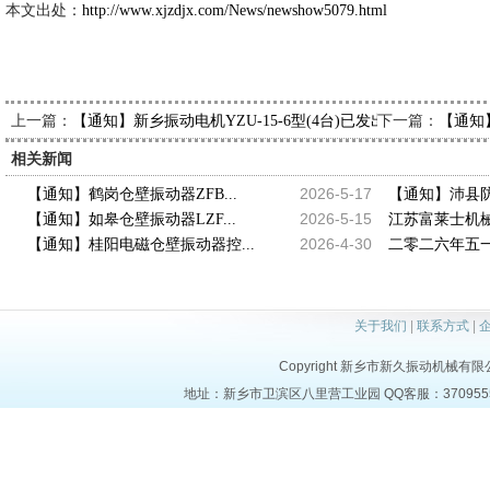
本文出处：
http://www.xjzdjx.com/News/newshow5079.html
上一篇：
下一篇：
【通知】新乡振动电机YZU-15-6型(4台)已发出，请杨经理查
【通知
相关新闻
2026-5-17
【通知】鹤岗仓壁振动器ZFB...
【通知】沛县防
2026-5-15
【通知】如皋仓壁振动器LZF...
江苏富莱士机械
2026-4-30
【通知】桂阳电磁仓壁振动器控...
二零二六年五一
关于我们
|
联系方式
|
Copyright 新乡市新久振动机械有限公司 a
地址：新乡市卫滨区八里营工业园 QQ客服：37095553 电