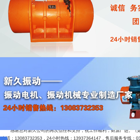
收
【通知】桂阳电磁仓壁振动器控制箱XKZ-50
梁经理查收
作者：
xjzdjx
发表于：
2026/5/9
点击
桂阳梁先生：
您好!
贵公司订购的4个新久牌
控制箱XKZ-50G3，已通过
仓壁振动器
其它费用已付清。预计三日左右到达，请注意查收。使用前请详细阅读
感谢您对新久公司的再次信任和支持，祝工作顺利，财源广进。（如
电话：13083732353，24小时热线：13937364147，售后服务专线：037