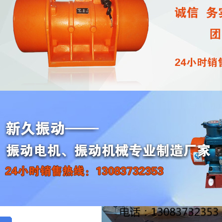
收
【通知】桂阳电磁仓壁振动器控制箱XKZ-50
梁经理查收
作者：
xjzdjx
发表于：
2026/4/30
点击
桂阳梁先生：
您好!
贵公司订购的1台新久牌
控制箱XKZ-50G3，已通过
仓壁振动器
其它费用已付清。预计三日内到达，请注意查收。使用前请详细阅读电