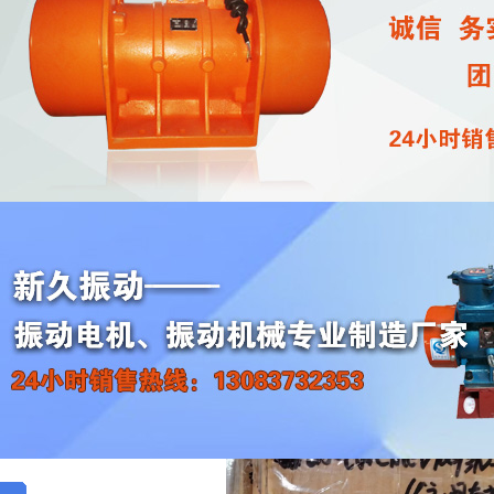
【通知】柳州振动电机MVE100/3N-10AO
收
作者：
xjzdjx
发表于：
2026/4/25
点击
柳州吴先生：
您好!
贵公司采购的5台新久牌
E100/3N-10AO型
，已通过中
MV
振动电机
保价费以及其它费用已付清，预计四日左右到达。请保持手机畅通，注
用维护说明书。