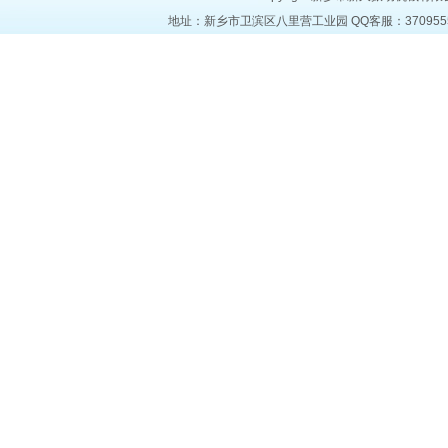
地址：新乡市卫滨区八里营工业园 QQ客服：37095553 电