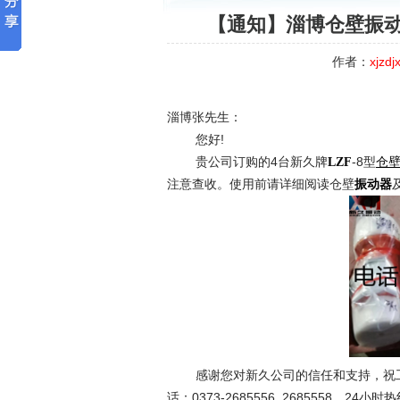
【通知】淄博仓壁振动器
作者：
xjzdj
淄博张先生：
您好!
贵公司订购的4台新久牌
-8型
LZF
仓
注意查收。使用前请详细阅读仓壁
振动器
感谢您对新久公司的信任和支持，祝工
话：0373-2685556 2685558，24小时