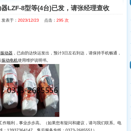
LZF-8型等(4台)已发，请张经理查收
x
发表于：
2023/12/23
点击：
295
次
，已由韵达快运发出，预计3日左右到达，请保持手机畅通，
壁振动器
及
使用维护说明书。
振动电机
作顺利，事业步步高。（如果您有疑问和建议，请与我们联系。电
热线：13937364147，售后服务专线：0373-2685551）