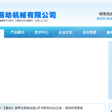
销售热
振动筛
旋
产品展示
技术中心
企业文化
企业资质
服
心
> 【通知】淄博仓壁振动器LZF-8型等(4台)已发，请张经理查收