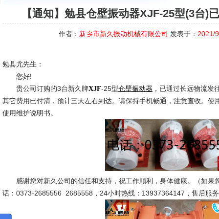
【通知】勉县仓壁振动器XJF-25型(3台
作者：
新乡市新久振动机械有限公司
发表于：
2021/9
勉县尤先生：
您好!
贵公司订购的3台新久牌
-25型
，已通过长远物流发
XJF
仓壁振动器
其它费用已付清，预计三天左右到达。请保持手机畅通，注意查收。使
使用维护说明书。
感谢您对新久公司的信任和支持，祝工作顺利，身体健康。（如果您
话：0373-2685556 2685558，24小时热线：13937364147，售后服务