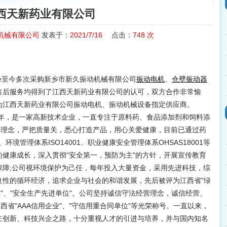
西天新药业有限公司
机械有限公司
发表于：
2021/7/16
点击：
748
次
份至今多次采购新乡市新久振动机械有限公司
、
振动电机
仓壁振动器
售后服务均得到了江西天新药业有限公司的认可，双方合作非常愉
为江西天新药业有限公司振动电机、振动机械设备指定供应商。
4年，是一家高新技术企业，一直专注于原料药、食品添加剂和饲料添
为理念，严把质量关，悉心打造产品，用心关爱健康，目前已通过药
-QS、环境管理体系ISO14001、职业健康安全管理体系OHSAS18001等
健康成长，深入贯彻"安全第一，预防为主"的方针，开展宣传教育
保障;公司视环境保护为己任，每年投入大量资金，采用先进科技，综
良性的循环经济，追求企业与社会的和谐发展，先后被评为江西省"绿
位"、"安全生产先进单位"。公司坚持诚信守法经营理念，诚信经营、
西省"AAA信用企业"、"守信用重合同单位"等光荣称号。一直以来，
主创新、科技兴企之路，十分重视人才的引进与培养，并与国内知名