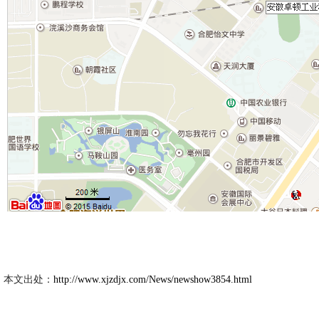
新久市
2020-5
本文出处：
http://www.xjzdjx.com/News/newshow3854.html