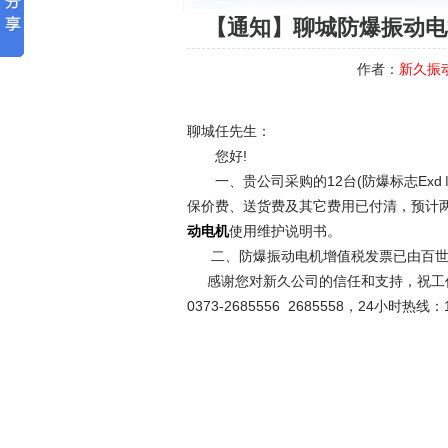
【通知】聊城防爆振动电机B
作者：
新久振
聊城任先生：
您好!
一、贵公司采购的12台(防爆标志ExdⅡ
保价费、送货费及其它费用已付清，预计
使用维护说明书。
动电机
二、防爆振动电机增值税发票已由百世
感谢您对新久公司的信任和支持，祝工作
0373-2685556 2685558，24小时热线：1