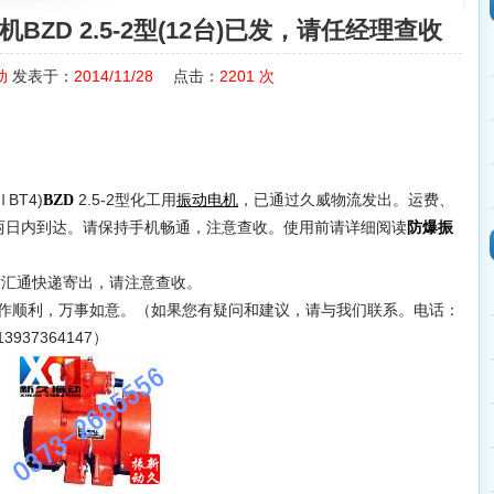
ZD 2.5-2型(12台)已发，请任经理查收
动
发表于：
2014/11/28
点击：
2201
次
BT4)
2.5-2型化工用
，已通过久威物流发出。运费、
BZD
振动电机
两日内到达。请保持手机畅通，注意查收。使用前请详细阅读
防爆振
汇通快递寄出，请注意查收。
顺利，万事如意。（如果您有疑问和建议，请与我们联系。电话：
3937364147）