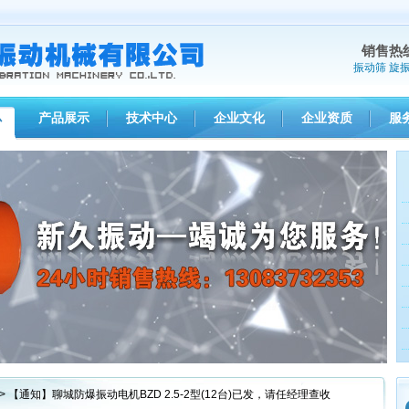
销售热
振动筛
旋
产品展示
技术中心
企业文化
企业资质
服
心
1
2
3
> 【通知】聊城防爆振动电机BZD 2.5-2型(12台)已发，请任经理查收