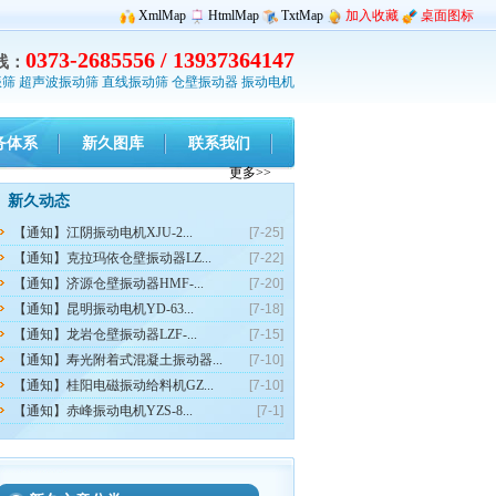
XmlMap
HtmlMap
TxtMap
加入收藏
桌面图标
0373-2685556 / 13937364147
线：
振筛
超声波振动筛
直线振动筛
仓壁振动器
振动电机
务体系
新久图库
联系我们
更多>>
新久动态
【通知】江阴振动电机XJU-2...
[7-25]
【通知】克拉玛依仓壁振动器LZ...
[7-22]
【通知】济源仓壁振动器HMF-...
[7-20]
【通知】昆明振动电机YD-63...
[7-18]
【通知】龙岩仓壁振动器LZF-...
[7-15]
【通知】寿光附着式混凝土振动器...
[7-10]
【通知】桂阳电磁振动给料机GZ...
[7-10]
【通知】赤峰振动电机YZS-8...
[7-1]