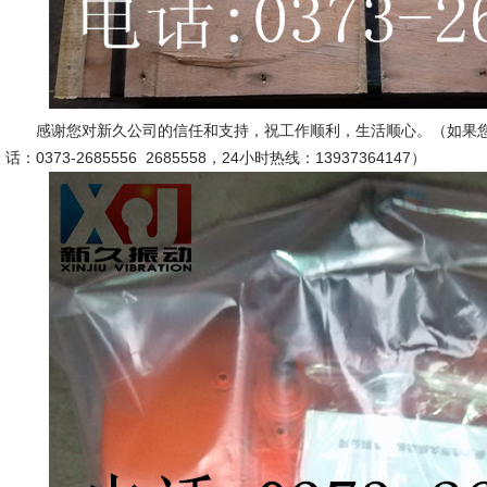
感谢您对新久公司的信任和支持，祝工作顺利，生活顺心。（如果您
话：0373-2685556 2685558，24小时热线：13937364147）