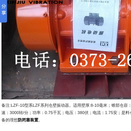
备注:LZF-10型系LZF系列仓壁振动器。适用壁厚:8-10毫米；锥部仓容
速：3000转/分；功率：0.75千瓦；电压：380伏；电流：1.75安
备的理想
。
防闭塞装置
新久市