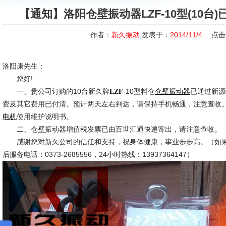
【通知】洛阳仓壁振动器LZF-10型(10台
作者：
新久振动
发表于：
2014/11/4
点击
洛阳康先生：
您好!
一、贵公司订购的10台新久牌
-10型料仓
已通过新源
LZF
仓壁振动器
费及其它费用已付清。预计两天左右到达，请保持手机畅通，注意查收
使用维护说明书。
电机
二、仓壁振动器增值税发票已由百世汇通快递寄出，请注意查收。
感谢您对新久公司的信任和支持，祝身体健康，事业步步高。（如果
后服务电话：0373-2685556，24小时热线：13937364147）