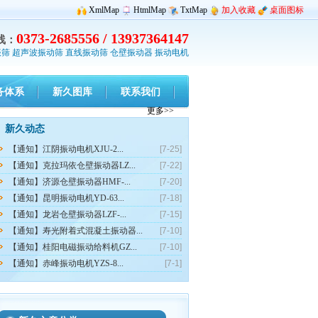
XmlMap
HtmlMap
TxtMap
加入收藏
桌面图标
0373-2685556 / 13937364147
线：
振筛
超声波振动筛
直线振动筛
仓壁振动器
振动电机
务体系
新久图库
联系我们
更多>>
新久动态
【通知】江阴振动电机XJU-2...
[7-25]
【通知】克拉玛依仓壁振动器LZ...
[7-22]
【通知】济源仓壁振动器HMF-...
[7-20]
【通知】昆明振动电机YD-63...
[7-18]
【通知】龙岩仓壁振动器LZF-...
[7-15]
【通知】寿光附着式混凝土振动器...
[7-10]
【通知】桂阳电磁振动给料机GZ...
[7-10]
【通知】赤峰振动电机YZS-8...
[7-1]