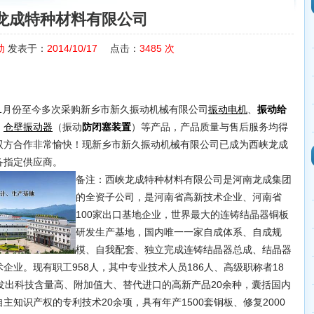
龙成特种材料有限公司
动
发表于：
2014/10/17
点击：
3485
次
1月份至今多次采购新乡市新久振动机械有限公司
、
振动电机
振动给
、
（振动
）等产品，产品质量与售后服务均得
仓壁振动器
防闭塞装置
双方合作非常愉快！现新乡市新久振动机械有限公司已成为西峡龙成
备指定供应商。
备注：西峡龙成特种材料有限公司是河南龙成集团
的全资子公司，是河南省高新技术企业、河南省
100家出口基地企业，世界最大的连铸结晶器铜板
研发生产基地，国内唯一一家自成体系、自成规
模、自我配套、独立完成连铸结晶器总成、结晶器
企业。现有职工958人，其中专业技术人员186人、高级职称者18
发出科技含量高、附加值大、替代进口的高新产品20余种，囊括国内
知识产权的专利技术20余项，具有年产1500套铜板、修复2000