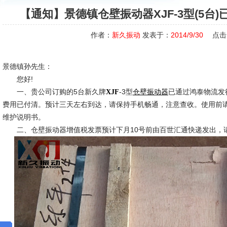
【通知】景德镇仓壁振动器XJF-3型(5台
作者：
新久振动
发表于：
2014/9/30
点击
景德镇孙先生：
您好!
一、贵公司订购的5台新久牌
-3型
已通过鸿泰物流发
XJF
仓壁振动器
费用已付清。预计三天左右到达，请保持手机畅通，注意查收。使用前
维护说明书。
二、仓壁振动器增值税发票预计下月10号前由百世汇通快递发出，