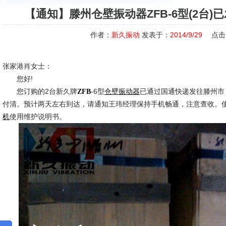
【通知】滕州仓壁振动器ZFB-6型(2台
作者：
新久振动
发表于：
2014/9/29
点击
张家港肖女士：
您好!
您订购的2台新久牌
-6型
已通过国通快递发往滕州市
ZFB
仓壁振动器
付清。预计两天左右到达，请通知王玮经理保持手机畅通，注意查收。
使用维护说明书。
机