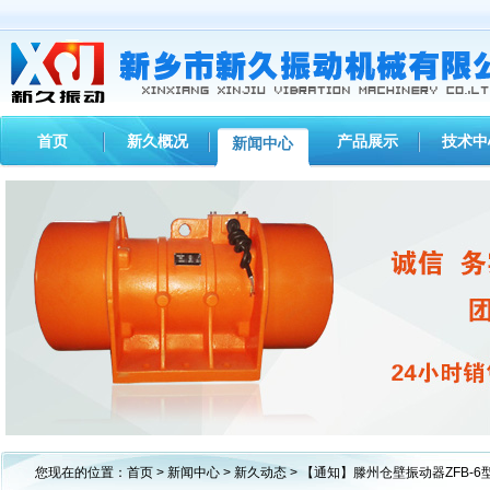
首页
新久概况
产品展示
技术中
新闻中心
1
2
3
您现在的位置：
首页
>
新闻中心
>
新久动态
> 【通知】滕州仓壁振动器ZFB-6