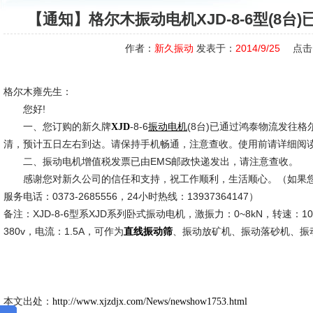
【通知】格尔木振动电机XJD-8-6型(8台
作者：
新久振动
发表于：
2014/9/25
点击
格尔木雍先生：
您好!
一、您订购的新久牌
-8-6
(8台)已通过鸿泰物流发往
XJD
振动电机
清，预计五日左右到达。请保持手机畅通，注意查收。使用前请详细阅
二、振动电机增值税发票已由EMS邮政快递发出，请注意查收。
感谢您对新久公司的信任和支持，祝工作顺利，生活顺心。（如果您
服务电话：0373-2685556，24小时热线：13937364147）
备注：XJD-8-6型系XJD系列卧式振动电机，激振力：0~8kN，转速：100
380v，电流：1.5A，可作为
、振动放矿机、振动落砂机、振
直线振动筛
新久市
2014-9
本文出处：
http://www.xjzdjx.com/News/newshow1753.html