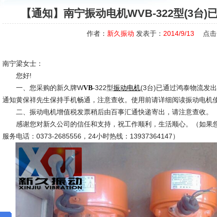
【通知】南宁振动电机WVB-322型(3台
作者：
新久振动
发表于：
2014/9/13
点击
南宁梁女士：
您好!
一、您采购的新久牌W
-322型
(3台)已通过鸿泰物流
VB
振动电机
通知黄保祥先生保持手机畅通，注意查收。使用前请详细阅读振动电机
二、振动电机增值税发票稍后由百事汇通快递寄出，请注意查收。
感谢您对新久公司的信任和支持，祝工作顺利，生活顺心。（如果您
服务电话：0373-2685556，24小时热线：13937364147）