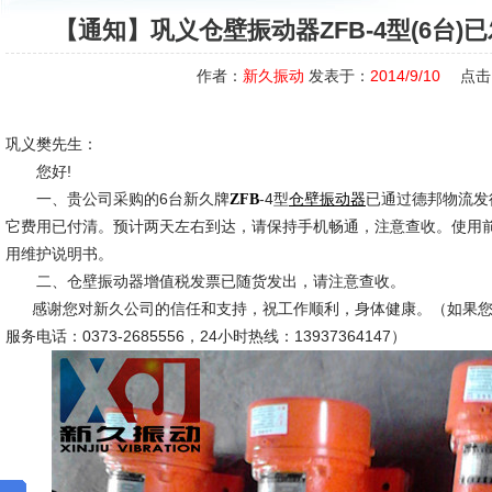
【通知】巩义仓壁振动器ZFB-4型(6台
作者：
新久振动
发表于：
2014/9/10
点击
巩义樊先生：
您好!
一、贵公司采购的6台新久牌
-4型
已通过德邦物流发
ZFB
仓壁振动器
它费用已付清。预计两天左右到达，请保持手机畅通，注意查收。使用
用维护说明书。
二、仓壁振动器增值税发票已随货发出，请注意查收。
感谢您对新久公司的信任和支持，祝工作顺利，身体健康。（如果您
服务电话：0373-2685556，24小时热线：13937364147）