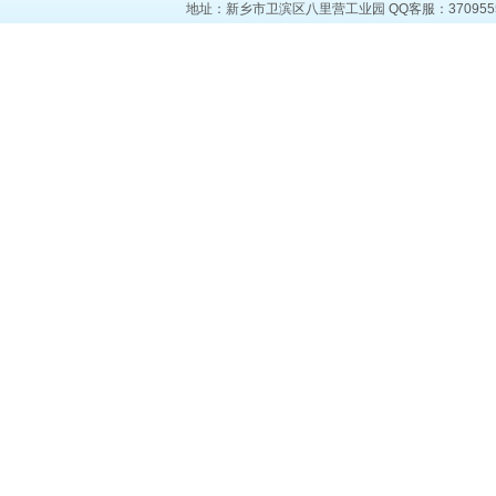
地址：新乡市卫滨区八里营工业园 QQ客服：37095553 电