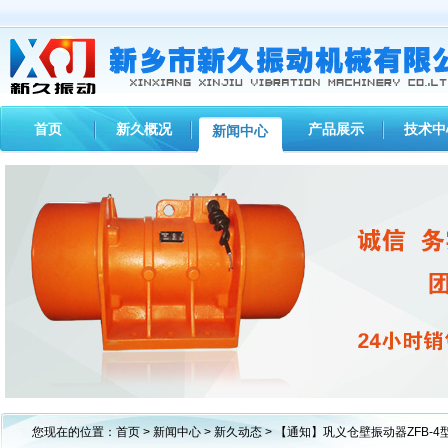
首页
新久概况
产品展示
技术中
新闻中心
1
2
3
您现在的位置：
首页
>
新闻中心
>
新久动态
> 【通知】巩义仓壁振动器ZFB-4