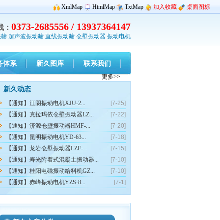
XmlMap
HtmlMap
TxtMap
加入收藏
桌面图标
0373-2685556 / 13937364147
线：
振筛
超声波振动筛
直线振动筛
仓壁振动器
振动电机
务体系
新久图库
联系我们
更多>>
新久动态
【通知】江阴振动电机XJU-2...
[7-25]
【通知】克拉玛依仓壁振动器LZ...
[7-22]
【通知】济源仓壁振动器HMF-...
[7-20]
【通知】昆明振动电机YD-63...
[7-18]
【通知】龙岩仓壁振动器LZF-...
[7-15]
【通知】寿光附着式混凝土振动器...
[7-10]
【通知】桂阳电磁振动给料机GZ...
[7-10]
【通知】赤峰振动电机YZS-8...
[7-1]