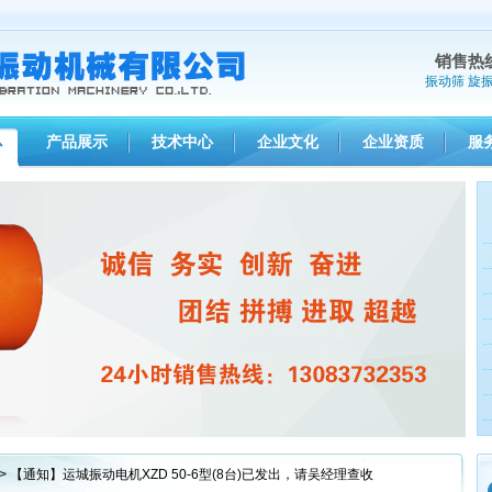
销售热
振动筛
旋
产品展示
技术中心
企业文化
企业资质
服
心
1
2
3
> 【通知】运城振动电机XZD 50-6型(8台)已发出，请吴经理查收