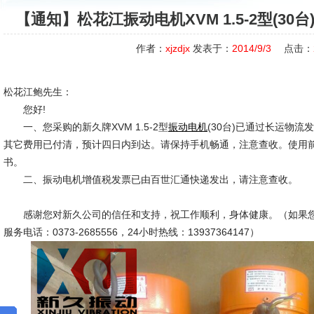
【通知】松花江振动电机XVM 1.5-2型(3
作者：
xjzdjx
发表于：
2014/9/3
点击：
松花江鲍先生：
您好!
一、您采购的新久牌XVM 1.5-2型
(30台)已通过长运物
振动电机
其它费用已付清，预计四日内到达。请保持手机畅通，注意查收。使用
书。
二、振动电机增值税发票已由百世汇通快递发出，请注意查收。
感谢您对新久公司的信任和支持，祝工作顺利，身体健康。（如果您
服务电话：0373-2685556，24小时热线：13937364147）