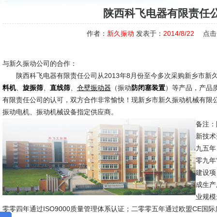
陕西科飞电器有限责任
作者：
新久振动
发表于：
2014/8/22
点击
与新久振动公司的合作：
陕西科飞电器有限责任公司从2013年8月份至今多次采购新乡市新
、
、
、
（振动
）等产品，产品
料机
旋振筛
直线筛
仓壁振动器
防闭塞装置
有限责任公司的认可，双方合作非常愉快！现新乡市新久振动机械有限
振动电机、振动机械设备指定供应商。
备注：
新技术
九五年
零九年
建设项
成生产
业规模
零零四年通过ISO9000质量管理体系认证；二零零五年通过欧盟CE国