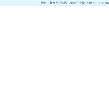
地址：新乡市卫滨区八里营工业园 QQ客服：37095553 电