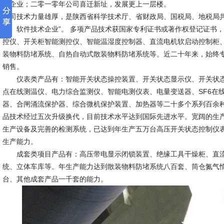
技企业；二零一零年公司喜迁新址，发展更上一层楼。
公司技术力量雄厚，是陕西省科学技术厅、省财政局、国税局、地税局共
品、软件技术企业”。 多项产品技术获国家专利证书或著作权登记证书
控仪、开关柜智能测控仪、智能温湿度控制器、直流电机软启动控制柜
装物料防堵系统、自热自动式散装物料防堵系统等。近二十年来，始终
销售。
仪表类产品有：智能开关状态操控装置、开关状态显示仪、开关状态
点在线测温仪、电力综合监测仪、智能电测仪表、电量变送器、SF6在
器、合闸涌流保护器、综合微机保护装置、加热器等二十多个系列百余
品技术经过五次升级换代，目前技术水平达到国际先进水平。宽阔的生
生产设备及完善的检测系统，已达到年生产五万台高压开关状态控制仪
生产能力。
成套类项目产品有：高压带电显示闭锁装置、绝缘工具干燥柜、直流
统、立体车库等。年生产能力达到散装物料防堵系统八百套、筒仓氮气
台、其他成套产品一千套的能力。