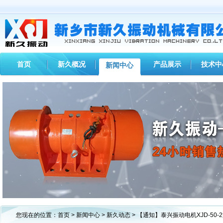
首页
新久概况
产品展示
技术中
新闻中心
1
2
3
您现在的位置：
首页
>
新闻中心
>
新久动态
> 【通知】泰兴振动电机XJD-50