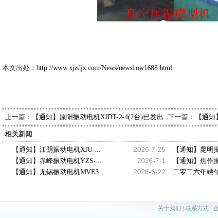
新久市
2014-8
本文出处：
http://www.xjzdjx.com/News/newshow1688.html
上一篇：
下一篇：
【通知】原阳振动电机XJDT-2-4(2台)已发出，请李经理查收
【通知】
相关新闻
2026-7-25
【通知】江阴振动电机XJU-...
【通知】昆明振动
2026-7-1
【通知】赤峰振动电机YZS-...
【通知】焦作振动
2026-6-22
【通知】无锡振动电机MVE3...
二零二六年端午
关于我们
|
联系方式
|