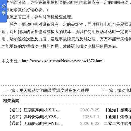
振力的百分值，更换完轴承后检查振动电机的转轴应有一定的轴向串动
按原记录复位好偏心块。)
⑦电流是否正常，异常时停机检查处理。
总之，振动电机对设备具有一定的破坏性，同时振打电机也是易损设
短，对所拖动的设备也造成极大的破坏，所以在使用振动马达时一定要
用，增加巡检次数及力度，发现事故隐患后及时处理，万万不能带病维持
才能更好的发挥振动电机的作用，才能延长振动电机的使用寿命。
本文出处：
http://www.xjzdjx.com/News/newshow1672.html
上一篇：
下一篇：
夏天振动防闭塞装置温度过高怎么处理
振动电
相关新闻
2026-7-25
【通知】江阴振动电机XJU-...
【通知】昆明振动
2026-7-1
【通知】赤峰振动电机YZS-...
【通知】焦作振动
2026-6-22
【通知】无锡振动电机MVE3...
二零二六年端午