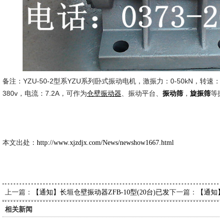
备注：YZU-50-2型系YZU系列卧式振动电机，激振力：0-50kN，转速：2
380v，电流：7.2A，可作为
、振动平台、
，
等
仓壁振动器
振动筛
旋振筛
新久市
2014-7
本文出处：
http://www.xjzdjx.com/News/newshow1667.html
上一篇：
下一篇：
【通知】长垣仓壁振动器ZFB-10型(20台)已发出,请季经理查收
【通知
相关新闻