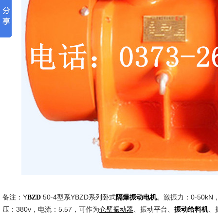
备注：Y
50-4型系YBZD系列卧式
。激振力：0-50kN，
BZD
隔爆振动电机
压：380v，电流：5.57，可作为
、振动平台、
、
仓壁振动器
振动给料机