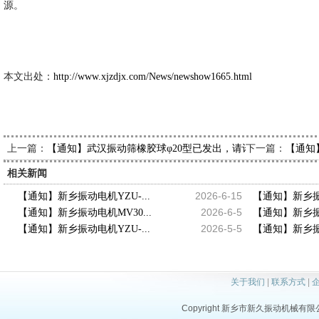
源。
新久市
2014-7-
本文出处：
http://www.xjzdjx.com/News/newshow1665.html
上一篇：
下一篇：
【通知】武汉振动筛橡胶球φ20型已发出，请许经理注意查收
【通知】
相关新闻
2026-6-15
【通知】新乡振动电机YZU-...
【通知】新乡振动
2026-6-5
【通知】新乡振动电机MV30...
【通知】新乡振动
2026-5-5
【通知】新乡振动电机YZU-...
【通知】新乡振动
关于我们
|
联系方式
|
Copyright 新乡市新久振动机械有限公司 a