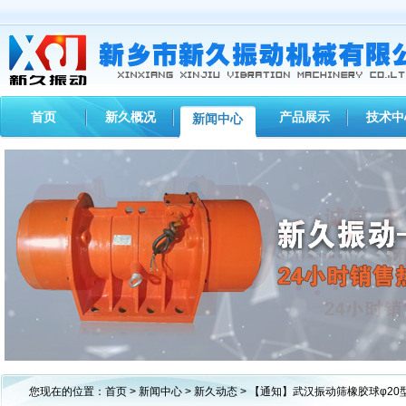
首页
新久概况
产品展示
技术中
新闻中心
1
2
3
您现在的位置：
首页
>
新闻中心
>
新久动态
> 【通知】武汉振动筛橡胶球φ2