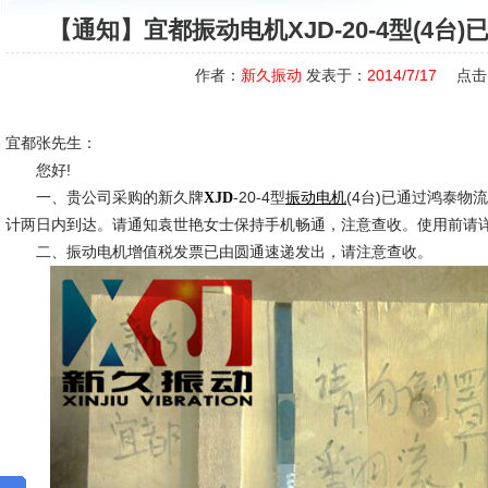
【通知】宜都振动电机XJD-20-4型(4台
作者：
新久振动
发表于：
2014/7/17
点击
宜都张先生：
您好!
一、贵公司采购的新久牌
-20-4型
(4台)已通过鸿泰物
XJD
振动电机
计两日内到达。请通知袁世艳女士保持手机畅通，注意查收。使用前请
二、振动电机增值税发票已由圆通速递发出，请注意查收。