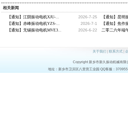
相关新闻
2026-7-25
【通知】江阴振动电机XJU-...
【通知】昆明振动
2026-7-1
【通知】赤峰振动电机YZS-...
【通知】焦作振动
2026-6-22
【通知】无锡振动电机MVE3...
二零二六年端午
关于我们
|
联系方式
|
Copyright 新乡市新久振动机械有限公司 a
地址：新乡市卫滨区八里营工业园 QQ客服：37095553 电