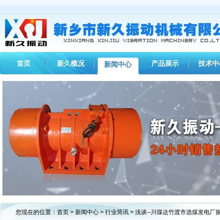
首页
新久概况
产品展示
技术中
新闻中心
1
2
3
您现在的位置：
首页
>
新闻中心
>
行业简讯
> 浅谈--川煤达竹渡市选煤发电