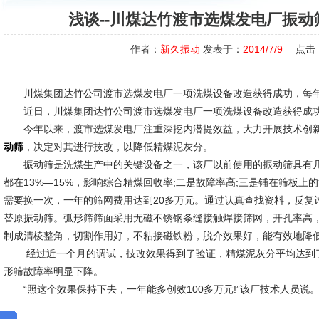
浅谈--川煤达竹渡市选煤发电厂振
作者：
新久振动
发表于：
2014/7/9
点击
川煤集团达竹公司渡市选煤发电厂一项洗煤设备改造获得成功，每年可
近日，川煤集团达竹公司渡市选煤发电厂一项洗煤设备改造获得成功，
今年以来，渡市选煤发电厂注重深挖内潜提效益，大力开展技术创新
，决定对其进行技改，以降低精煤泥灰分。
动筛
振动筛是洗煤生产中的关键设备之一，该厂以前使用的振动筛具有几
都在13%—15%，影响综合精煤回收率;二是故障率高;三是铺在筛板
需要换一次，一年的筛网费用达到20多万元。通过认真查找资料，反复
替原振动筛。弧形筛筛面采用无磁不锈钢条缝接触焊接筛网，开孔率高，
制成清棱整角，切割作用好，不粘接磁铁粉，脱介效果好，能有效地降
经过近一个月的调试，技改效果得到了验证，精煤泥灰分平均达到了1
形筛故障率明显下降。
“照这个效果保持下去，一年能多创效100多万元!”该厂技术人员说