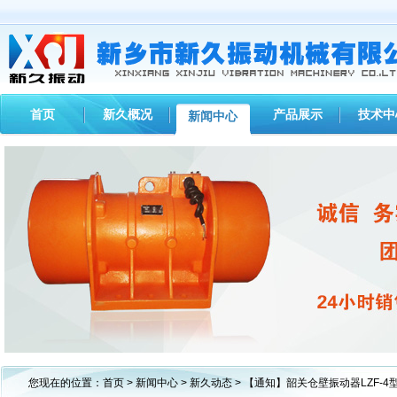
首页
新久概况
产品展示
技术中
新闻中心
1
2
3
您现在的位置：
首页
>
新闻中心
>
新久动态
> 【通知】韶关仓壁振动器LZF-4