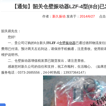
【通知】韶关仓壁振动器LZF-4型(8台
作者：
新久振动
发表于：
2014/6/27
点击
韶关易先生：
您好!
一、贵公司订购的8台新久牌
-4
已通过德邦物流发往
LZF
仓壁振动器
费用已付清。预计两天左右到达，请保持手机畅通，注意查收。使用前
维护说明书。
二、仓壁振动器增值税发票已随货发出，请注意查收。
感谢您对新久公司的信任和支持，祝工作顺利，生活顺心。（如果您
服务电话：0373-2685556，24小时热线：13937364147）