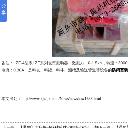
备注：LZF-4型系LZF系列仓壁振动器，激振力：0-1.5kN，转速：3000r
电流：0.36A，是料仓、料罐、料斗、溜槽及输送管道等设备的
防闭塞装
新久市
2014-6-
本文出处：
http://www.xjzdjx.com/News/newshow1638.html
上一篇：
下一篇：
【通知】大庆振动筛硅胶球φ20型已发出，请阎经理注意查收
【通知】