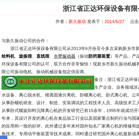
浙江省正达环保设备有限
作者：
新久振动
发表于：
2014/6/27
点击
与新久振动公司的合作：
浙江省正达环保设备有限公司从2013年6月份至今多次采购新乡市
、
、
、
（振动
）等产品，产
给料机
旋振筛
直线筛
仓壁振动器
防闭塞装置
环保设备有限公司的认可，双方合作非常愉快！现新乡市新久振动机械
限公司振动电机、振动机械设备指定供应商。
备注：浙江省正达环保
生产企业。业务领域涉
水设备、离心脱水机、猪粪固液分离机、卧螺离心机、卧式离心机。公
从事卧螺机研发、设计、制造、安装调试的工程技术人员、高级技术工
从事卧式螺旋卸料沉降离心机的开发研究已有15余年，1995年就成功
年来，其设计开发的离心机在食品加工行业以及国家重点制药行业与国
的应用和一致的好评。此外通过多年来对国外知名厂家离心机的维修和
角技术、专用动平衡装置等技术成果。同时通过研究国外离心机最新成