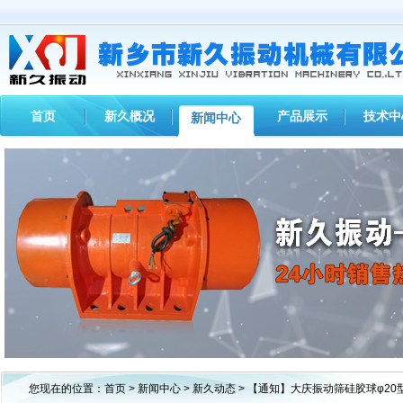
首页
新久概况
产品展示
技术中
新闻中心
1
2
3
您现在的位置：
首页
>
新闻中心
>
新久动态
> 【通知】大庆振动筛硅胶球φ2