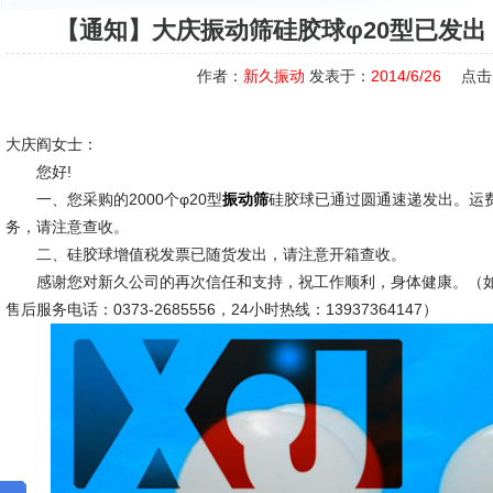
【通知】大庆振动筛硅胶球φ20型已发
作者：
新久振动
发表于：
2014/6/26
点击
大庆阎女士：
您好!
一、您采购的2000个φ20型
硅胶球已通过圆通速递发出。运
振动筛
务，请注意查收。
二、硅胶球增值税发票已随货发出，请注意开箱查收。
感谢您对新久公司的再次信任和支持，祝工作顺利，身体健康。（如
售后服务电话：0373-2685556，24小时热线：13937364147）