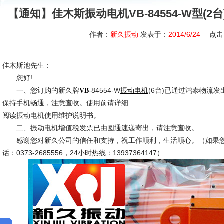
【通知】佳木斯振动电机VB-84554-W型(
作者：
新久振动
发表于：
2014/6/24
点击
佳木斯池先生：
您好!
一、您订购的新久牌
-84554-W
(6台)已通过鸿泰物流
VB
振动电机
保持手机畅通，注意查收。使用前请详细
阅读振动电机使用维护说明书。
二、振动电机增值税发票已由圆通速递寄出，请注意查收。
感谢您对新久公司的信任和支持，祝工作顺利，生活顺心。（如果您
话：0373-2685556，24小时热线：13937364147）