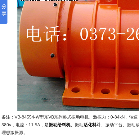
备注：VB-84554-W型系VB系列卧式振动电机。激振力：0-84kN，转速：1
380v，电流：11.5A，是
、振动
、振动平台、振动
振动给料机
活化料斗
理想激振源。