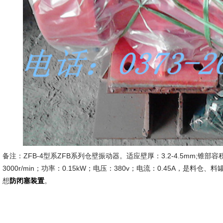
备注：ZFB-4型系ZFB系列仓壁振动器。适应壁厚：3.2-4.5mm;锥部容
3000r/min；功率：0.15kW；电压：380v；电流：0.45A，是料
想
。
防闭塞装置
新久市
2014-6