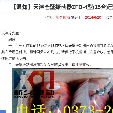
【通知】天津仓壁振动器ZFB-4型(15台
作者：
新久振动
发表于：
2014/6/20
点击
天津冷先生：
您好!
一、贵公司订购的15台新久牌
-4型
已通过德邦物流
ZFB
仓壁振动器
其它费用已付清。预计两天左右到达，请保持手机畅通，注意查收。使
使用维护说明书。
二、仓壁振动器增值税发票已随货发出，请注意查收。