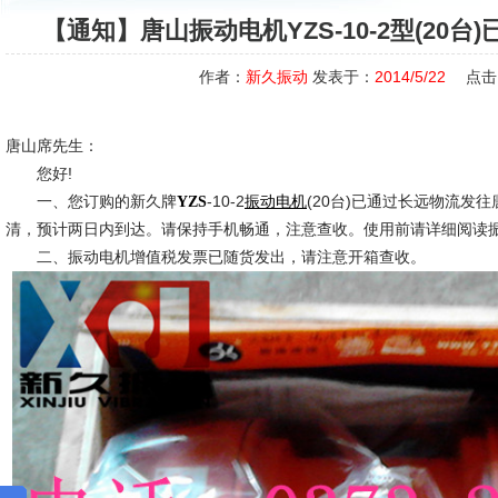
【通知】唐山振动电机YZS-10-2型(20
作者：
新久振动
发表于：
2014/5/22
点击
唐山席先生：
您好!
一、您订购的新久牌
-10-2
(20台)已通过长远物流发
YZS
振动电机
清，预计两日内到达。请保持手机畅通，注意查收。使用前请详细阅读
二、振动电机增值税发票已随货发出，请注意开箱查收。