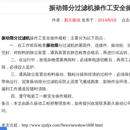
振动筛分过滤机操作工安全
作者：
新久振动
发表于：
2014/5/19
点击
操作工安全操作规程：主要分为以下四点：
振动筛分过滤机
一、在工作前应检查
分过滤机的紧固件、连接件、振动轮、
振动筛
完好。对粉料的除尘装置，通风装置在静态检查合格后，再进行试运转
二、在运行中，发现杂物需要掏筛时，必须将电源切断后，再用工具
筛，必须设人监护。
三、通风除尘装置在粉料振动、颗粒分级和排渣的过程中，必须保持
带病运行。泥浆振动筛分过滤机应防止泥浆飞溅或跑浆，影响作业环境
漏到工作通道应随时清除。
四、遵守电瓷工一般安全操作规程。
备注：本文由新久振动工程师整理发布，如有疑问欢迎联系新久振动公
问。
本文出处：
http://www.xjzdjx.com/News/newshow1600.html