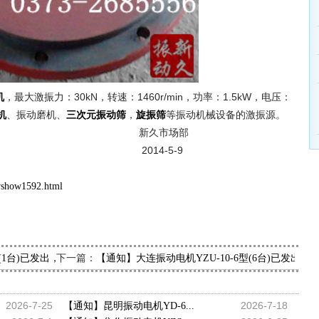
，最大激振力：30kN，转速：1460r/min，功率：1.5kW，电压：
机
、振动磨机、
，
等振动机械设备的激振源。
机
三次元振动筛
旋振筛
市场部
4-5-9
wshow1592.html
下一篇：
4(1台)已发出，请李经理查收
【通知】大连振动电机YZU-10-6型(6台)已发出
2026-7-25
2026-7-18
【通知】昆明振动电机YD-6...