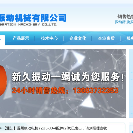
销售热
振动筛
旋
产品展示
技术中心
企业文化
企业资质
服
心
1
2
3
> 【通知】温州振动电机YZUL-30-4配件(2件)已发出，请刘经理查收