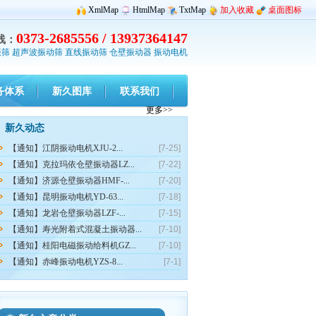
XmlMap
HtmlMap
TxtMap
加入收藏
桌面图标
0373-2685556 / 13937364147
线：
振筛
超声波振动筛
直线振动筛
仓壁振动器
振动电机
务体系
新久图库
联系我们
更多>>
新久动态
【通知】江阴振动电机XJU-2...
[7-25]
【通知】克拉玛依仓壁振动器LZ...
[7-22]
【通知】济源仓壁振动器HMF-...
[7-20]
【通知】昆明振动电机YD-63...
[7-18]
【通知】龙岩仓壁振动器LZF-...
[7-15]
【通知】寿光附着式混凝土振动器...
[7-10]
【通知】桂阳电磁振动给料机GZ...
[7-10]
【通知】赤峰振动电机YZS-8...
[7-1]