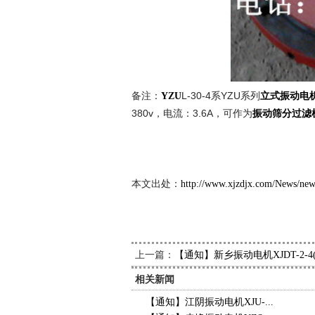
备注：
L-30-4系YZU系列
YZU
立式振动电
380v，电流：3.6A，可作为
振动筛分过滤
新久
201
本文出处：
http://www.xjzdjx.com/News/ne
上一篇：
【通知】新乡振动电机XJDT-2-
相关新闻
【通知】江阴振动电机XJU-...