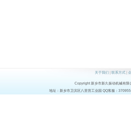
关于我们
|
联系方式
|
Copyright 新乡市新久振动机械有限公司 a
地址：新乡市卫滨区八里营工业园 QQ客服：37095553 电