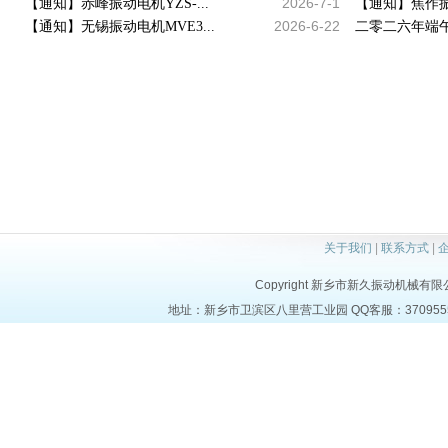
2026-7-1
【通知】赤峰振动电机YZS-...
【通知】焦作振动
2026-6-22
【通知】无锡振动电机MVE3...
二零二六年端午
关于我们
|
联系方式
|
Copyright 新乡市新久振动机械有限公司 a
地址：新乡市卫滨区八里营工业园 QQ客服：37095553 电