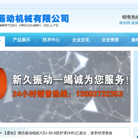
销售热
振动筛
旋
产品展示
技术中心
企业文化
企业资质
服
心
1
2
3
> 【通知】潍坊振动电机YZU-30-6防护罩(4件)已发出，请李经理查收