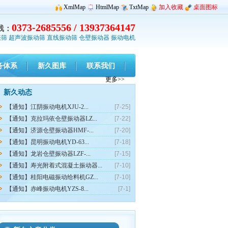
XmlMap
HtmlMap
TxtMap
加入收藏
桌面图标
0373-2685556 / 13937364147
线：
振筛
超声波振动筛
直线振动筛
仓壁振动器
振动电机
务体系
新久图库
联系我们
更多>>
新久动态
【通知】江阴振动电机XJU-2...
[7-25]
【通知】克拉玛依仓壁振动器LZ...
[7-22]
【通知】济源仓壁振动器HMF-...
[7-20]
【通知】昆明振动电机YD-63...
[7-18]
【通知】龙岩仓壁振动器LZF-...
[7-15]
【通知】寿光附着式混凝土振动器...
[7-10]
【通知】桂阳电磁振动给料机GZ...
[7-10]
【通知】赤峰振动电机YZS-8...
[7-1]