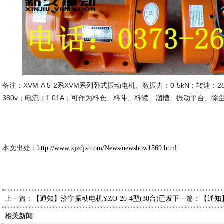
备注：XVM-A 5-2系XVM系列卧式振动电机。激振力：0-5kN；转速：287
380v；电流：1.01A；可作为料仓、料斗、料罐、溜槽、振动平台、
新久市
2014-4-
本文出处：
http://www.xjzdjx.com/News/newshow1569.html
上一篇：
下一篇：
【通知】济宁振动电机YZO-20-4型(30台)已发出，请褚经理查
【通知
相关新闻