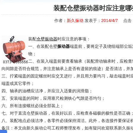
装配仓壁振动器时应注意哪
作者：
新久振动
发表于：
2014/4/7
点击
装配
时应注意的事项：
仓壁振动器
一、在装配仓壁
端盖前，要将定子及绕组端部尘垢
振动器
物；
二、在装入端盖前要查看轴承（装配滑动轴承时，应检查
向间隙是否符合规范，并注意轴承上是否有遗留的痕迹）是否清洁，并
三、拧紧端盖的固定螺丝时应交叉进行，并且用力要均习，敲击端盖时
端盖或其它零件；
四、轴承的油槽应洁净，并应注入适量的润滑脂；
五、安装端盖的同时，应用塞尺检测铁心气隙是否均匀；
六、所有连接螺丝必须全部装上；
七、对于直流仓壁振动器，在装好以后，应枪查各磁极的极性是否正确
八、装配地点必须洁净，各零件必须保持清洁。此外，各连接件要保证
备注：本文由新久振动公司工程师整理发布，如有疑问欢迎联系新久振