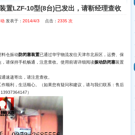
置LZF-10型(8台)已发出，请靳经理查收
振动
发表于：
2014/4/3
点击：
2335
次
0型料仓振动
已通过华宇物流发往天津市北辰区，运费、保
防闭塞装置
达，请保持手机畅通，注意查收。使用前请详细阅读
装置
振动防闭塞
通速递寄出，请注意查收。
作顺利，生活顺心。（如果您有疑问和建议，请与我们联系：售后
3937364147）