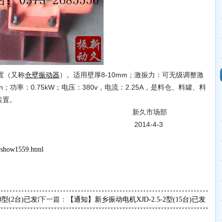
装置（又称
）。适用壁厚8-10mm；激振力：可无级调整激
仓壁振动器
min；功率：0.75kW；电压：380v，电流：2.25A，是料仓、料罐、料
装置。
市场部
4-4-3
wshow1559.html
下一篇：
8型(2台)已发出，请孙经理查收
【通知】新乡振动电机XJD-2.5-2型(15台)已发