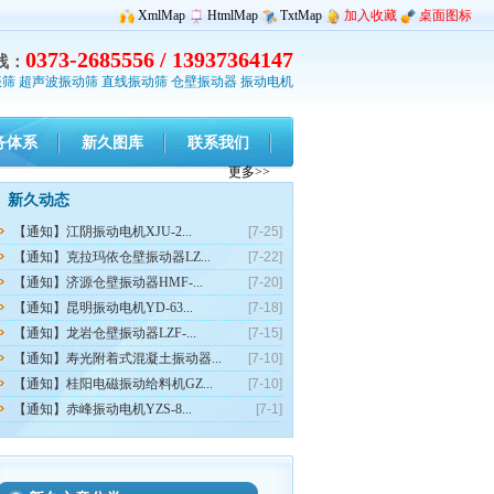
XmlMap
HtmlMap
TxtMap
加入收藏
桌面图标
0373-2685556 / 13937364147
线：
振筛
超声波振动筛
直线振动筛
仓壁振动器
振动电机
务体系
新久图库
联系我们
更多>>
新久动态
【通知】江阴振动电机XJU-2...
[7-25]
【通知】克拉玛依仓壁振动器LZ...
[7-22]
【通知】济源仓壁振动器HMF-...
[7-20]
【通知】昆明振动电机YD-63...
[7-18]
【通知】龙岩仓壁振动器LZF-...
[7-15]
【通知】寿光附着式混凝土振动器...
[7-10]
【通知】桂阳电磁振动给料机GZ...
[7-10]
【通知】赤峰振动电机YZS-8...
[7-1]