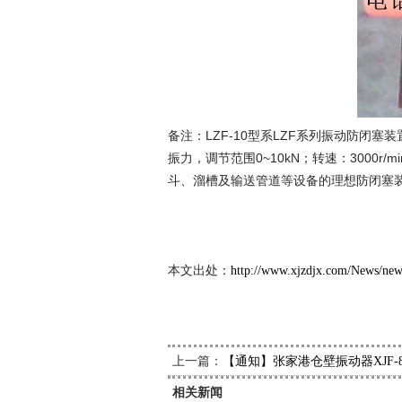
备注：LZF-10型系LZF系列振动防闭塞
振力，调节范围0~10kN；转速：3000r/
斗、溜槽及输送管道等设备的理想防闭塞
新久
201
本文出处：
http://www.xjzdjx.com/News/ne
上一篇：
【通知】张家港仓壁振动器XJF-
相关新闻