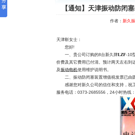
【通知】天津振动防闭塞装
作者：
新久
天津靳女士：
您好!
一、贵公司订购的8台新久牌
-1
LZF
价费及其它费用已付清。预计两天左右到
及
使用维护说明书。
振动电机
二、振动防闭塞装置增值税发票已由圆
感谢您对新久公司的信任和支持，祝工
服务电话：0373-2685556，24小时热线：1