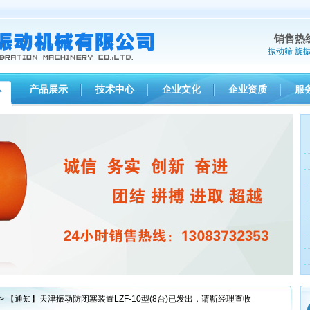
销售热
振动筛
旋
产品展示
技术中心
企业文化
企业资质
服
心
1
2
3
> 【通知】天津振动防闭塞装置LZF-10型(8台)已发出，请靳经理查收