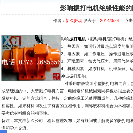
影响振打电机绝缘性能的
作者：
新久振动
发表于：
2014/3/24
点击
影响
（
/震打电机）
振打电机
振动电机
1、热因素，如运行时最热点温度的影
2、电因素，如工作电压、操作过电压
3、环境因素，如大气压力、周围气体
4、机械因素，如原打机、机械负载、
冲击振打影响。
对采用散嵌绕组小型振打电机而言，
成型绕组的中、大型振打电机而言，电因素和机械因素同样也起很重要
缘材料以一定的方式组合，并按一定的绝缘工艺处理而成的。几种绝缘
相容性。如果材料间发生了有害的互相作用，则称该材料组合为不相容
要考虑材料组合的相容性。
备注：本文由新久公司工程师整理发布，如有疑问或了解更多的振打电
询和学术交流。