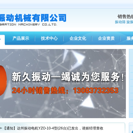
销售热
振动筛
旋
产品展示
技术中心
企业文化
企业资质
服
心
1
2
3
> 【通知】达州振动电机YZO-10-4型(26台)已发出，请姬经理查收