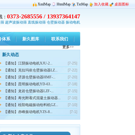
XmlMap
HtmlMap
TxtMap
加入收藏
桌面图标
0373-2685556 / 13937364147
线：
振筛
超声波振动筛
直线振动筛
仓壁振动器
振动电机
务体系
新久图库
联系我们
更多>>
新久动态
【通知】江阴振动电机XJU-2...
[7-25]
【通知】克拉玛依仓壁振动器LZ...
[7-22]
【通知】济源仓壁振动器HMF-...
[7-20]
【通知】昆明振动电机YD-63...
[7-18]
【通知】龙岩仓壁振动器LZF-...
[7-15]
【通知】寿光附着式混凝土振动器...
[7-10]
【通知】桂阳电磁振动给料机GZ...
[7-10]
【通知】赤峰振动电机YZS-8...
[7-1]