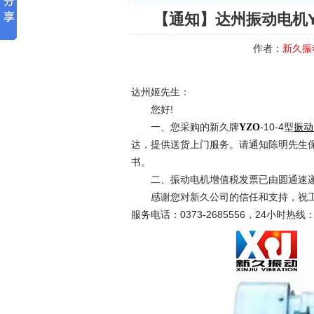
【通知】达州振动电机YZ
作者：
新久振
达州姬先生：
您好!
一、您采购的新久牌
-10-4型
YZO
振动
达，提供送货上门服务。请通知陈明先生
书。
二、振动电机增值税发票已由圆通速递
感谢您对新久公司的信任和支持，祝工
服务电话：0373-2685556，24小时热线：1